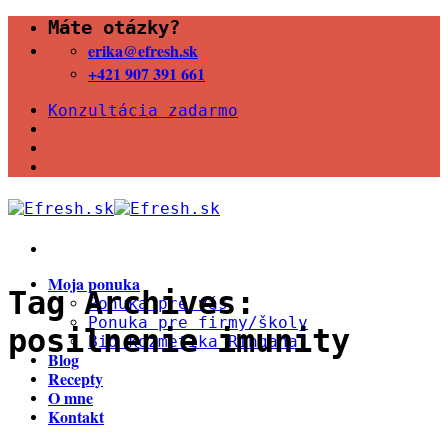
Skip
Máte otázky?
to
erika@efresh.sk
content
+421 907 391 661
Konzultácia zadarmo
Moja ponuka
Tag Archives:
Ponuka pre vás
Ponuka pre firmy/školy
posilnenie imunity
Bio kozmetika Ringana
Blog
Recepty
O mne
Kontakt