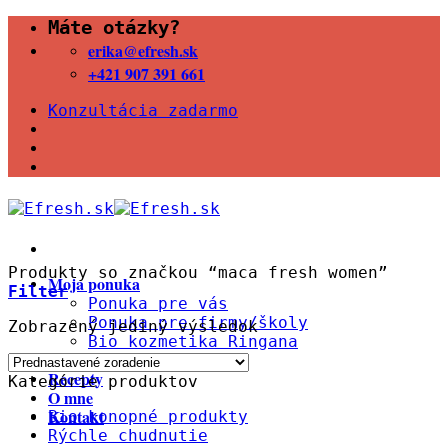
Skip
Máte otázky?
to
erika@efresh.sk
content
+421 907 391 661
Konzultácia zadarmo
Produkty so značkou “maca fresh women”
Moja ponuka
Filter
Ponuka pre vás
Ponuka pre firmy/školy
Zobrazený jediný výsledok
Bio kozmetika Ringana
Blog
Recepty
Kategórie produktov
O mne
Kontakt
Bio konopné produkty
Rýchle chudnutie